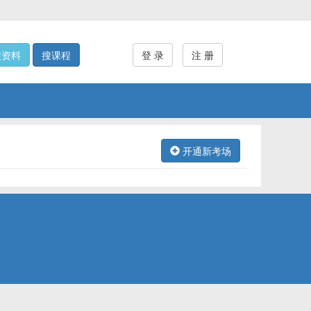
搜资料
搜课程
登 录
注 册
开通新考场